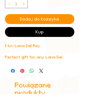
Dodaj do koszyka
Kup
I luv Lana Del Rey
Perfect gift for any Lana Del
Rey fan. Printed on the highest
quality materials using industry
standard printers.
Powiązane
produkty