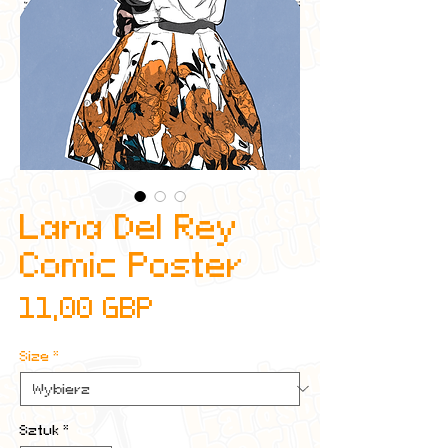
Lana Del Rey
Comic Poster
Cena
11,00 GBP
Size
*
Sztuk
*