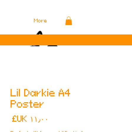
More
Lil Darkie A4
Poster
السع