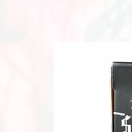
Kl
ei