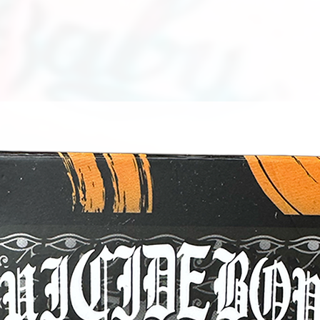
icken Sie hier,
n neues Spiel
starten.